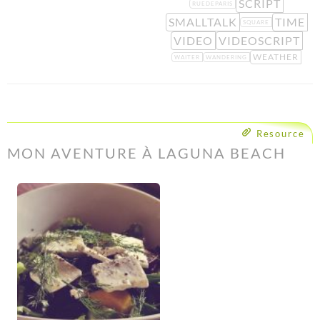
SCRIPT
RUEDEPARIS
SMALLTALK
TIME
SQUARE
VIDEO
VIDEOSCRIPT
WEATHER
WAITER
WANDERING
Resource
MON AVENTURE À LAGUNA BEACH