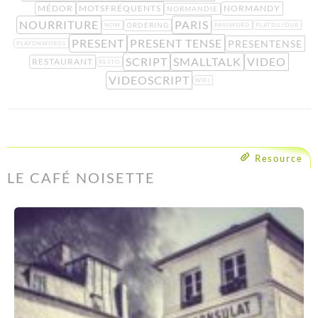
MÉDOR
MOTSFRÉQUENTS
NORMANDY
NORMANDIE
NOURRITURE
PARIS
ORDERING
NOW
PASSWORD
PLATDUJOUR
PRESENT
PRESENT TENSE
PRESENTENSE
PLAYONWORDS
SCRIPT
SMALLTALK
VIDEO
RESTAURANT
RESTO
VIDEOSCRIPT
WIFI
Resource
LE CAFÉ NOISETTE