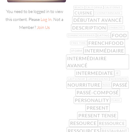
BEACH
CALIFORNIA
CALIFORNIE
You need to be logged in to view
CUISINE
CUISINEFRANCAISE
this content. Please
Log In
. Not a
DÉBUTANT AVANCÉ
DESCRIPTION
Member?
Join Us
DIMANCHE
FOOD
EATING
DIMANCHEDERNIER
FRENCHFOOD
FREE TIME
INTERMÉDIAIRE
IFORM
INTERMÉDIAIRE
AVANCÉ
INTERMEDIATE
JE
LASTSUNDAY
LASTWEEKEND
NEWSPAPER
NOURRITURE
PASSÉ
NOUS
PASSÉ-COMPOSÉ
PERSONALITY
PLAGE
PRESENT
PRESENT TENSE
RESOURCE
RESSOURCE
RESSOURCES
RESTAURANT