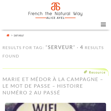
Skip
Cookies management panel
a
to
French the Natural Way
content
ALICE AYEL
>
serveur
“
SERVEUR
” ·
4
RESULTS FOR TAG:
RESULTS
FOUND
Resource
MARIE ET MÉDOR À LA CAMPAGNE –
LE MOT DE PASSE – HISTOIRE
NUMÉRO 2 AU PASSÉ