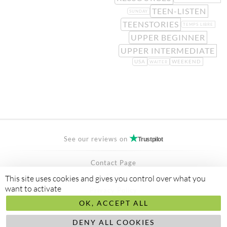
TEEN-LISTEN
SUNDAY
TEENSTORIES
TEMPS LIBRE
UPPER BEGINNER
UPPER INTERMEDIATE
USA
WEEKEND
WAITER
See our reviews on
Trustpilot
Contact Page
FAQ
This site uses cookies and gives you control over what you
want to activate
Privacy Policy
OK, ACCEPT ALL
Secured Payment by
stripe
Made to
abis ltd
DENY ALL COOKIES