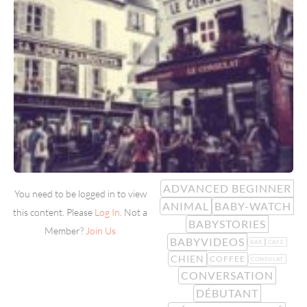
ADVANCED BEGINNER
You need to be logged in to view
ANIMAL
BABY-WATCH
this content. Please
Log In
. Not a
BABYSTORIES
Member?
Join Us
BABYVIDEOS
BAR
CAFE
CHIEN
COFFEE
CONSULAT
CONVERSATION
DÉBUTANT