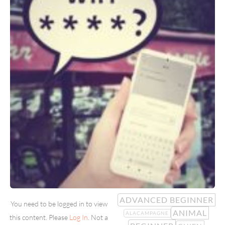
ADVANCED BEGINNER
You need to be logged in to view
ANIMAL
ALACAMPAGNE
this content. Please
Log In
. Not a