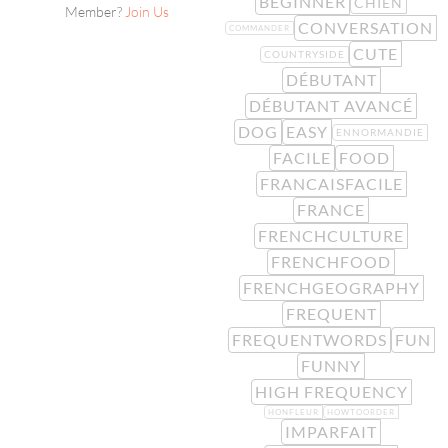
BEGINNER
CHIEN
Member?
Join Us
CONVERSATION
COMMANDER
CUTE
COUNTRYSIDE
DÉBUTANT
DÉBUTANT AVANCÉ
DOG
EASY
ENNORMANDIE
FACILE
FOOD
FRANCAISFACILE
FRANCE
FRENCHCULTURE
FRENCHFOOD
FRENCHGEOGRAPHY
FREQUENT
FREQUENTWORDS
FUN
FUNNY
HIGH FREQUENCY
HONFLEUR
HOWTOORDER
IMPARFAIT