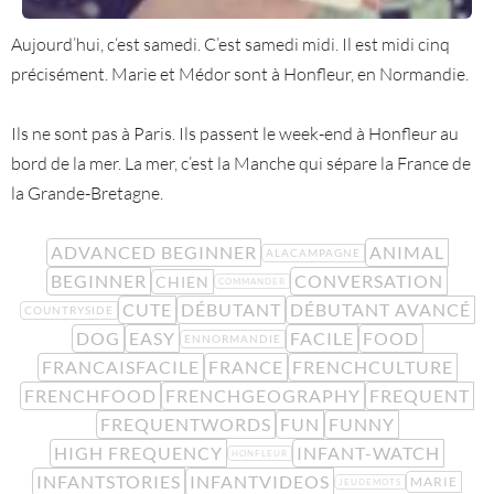
Aujourd’hui, c‘est samedi. C’est samedi midi. Il est midi cinq
précisément. Marie et Médor sont à Honfleur, en Normandie.
Ils ne sont pas à Paris. Ils passent le week-end à Honfleur au
bord de la mer. La mer, c’est la Manche qui sépare la France de
la Grande-Bretagne.
ADVANCED BEGINNER
ANIMAL
ALACAMPAGNE
BEGINNER
CONVERSATION
CHIEN
COMMANDER
CUTE
DÉBUTANT
DÉBUTANT AVANCÉ
COUNTRYSIDE
DOG
EASY
FACILE
FOOD
ENNORMANDIE
FRANCAISFACILE
FRANCE
FRENCHCULTURE
FRENCHFOOD
FRENCHGEOGRAPHY
FREQUENT
FREQUENTWORDS
FUN
FUNNY
HIGH FREQUENCY
INFANT-WATCH
HONFLEUR
INFANTSTORIES
INFANTVIDEOS
MARIE
JEUDEMOTS