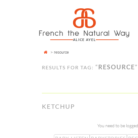
Cookies management panel
a
Skip
to
content
French the Natural Way
ALICE AYEL
>
resource
“
RESOURCE
”
RESULTS FOR TAG:
KETCHUP
You need to be logged 