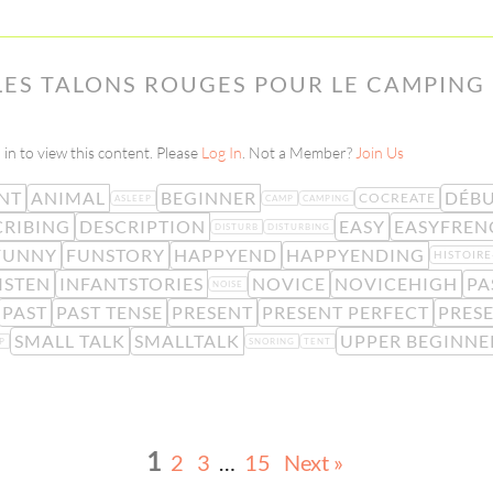
 LES TALONS ROUGES POUR LE CAMPING
in to view this content. Please
Log In
. Not a Member?
Join Us
NT
ANIMAL
BEGINNER
DÉB
COCREATE
ASLEEP
CAMP
CAMPING
CRIBING
DESCRIPTION
EASY
EASYFREN
DISTURB
DISTURBING
FUNNY
FUNSTORY
HAPPYEND
HAPPYENDING
HISTOIR
ISTEN
INFANTSTORIES
NOVICE
NOVICEHIGH
PA
NOISE
PAST
PAST TENSE
PRESENT
PRESENT PERFECT
PRESE
SMALL TALK
SMALLTALK
UPPER BEGINNE
P
SNORING
TENT
1
2
3
…
15
Next »