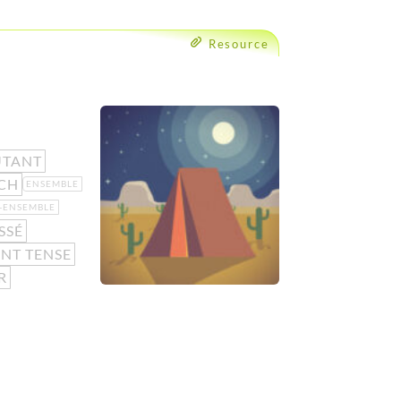
Resource
UTANT
CH
ENSEMBLE
E-ENSEMBLE
SSÉ
NT TENSE
R