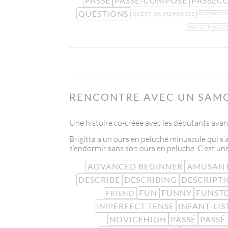
PASSÉ
PASSÉ-COMPOSÉ
PASSÉC
QUESTIONS
QUESTIONSREPONSES
READINGCO
SNEEZE
SNEEZI
RENCONTRE AVEC UN SAM
Une histoire co-créée avec les débutants avan
Brigitta a un ours en peluche minuscule qui s’
s’endormir sans son ours en peluche. C’est une
ADVANCED BEGINNER
AMUSAN
DESCRIBE
DESCRIBING
DESCRIPT
FUN
FUNNY
FUNST
FRIEND
IMPERFECT TENSE
INFANT-LIS
NOVICEHIGH
PASSÉ
PASSÉ