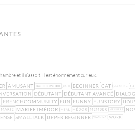
LANTES
ambre et il s’assoit. Il est énormément curieux.
ER
AMUSANT
BEGINNER
CAT
C
BACKTOWORK
BATH
CLEANING
NVERSATION
DÉBUTANT
DÉBUTANT AVANCÉ
DIALO
E
FRENCHCOMMUNITY
FUN
FUNNY
FUNSTORY
HOU
MARIEETMÉDOR
NO
MARIE
MÉDOR
MEMBER
MEAL
MEMBERS
TENSE
SMALLTALK
UPPER BEGINNER
WORK
WASHING