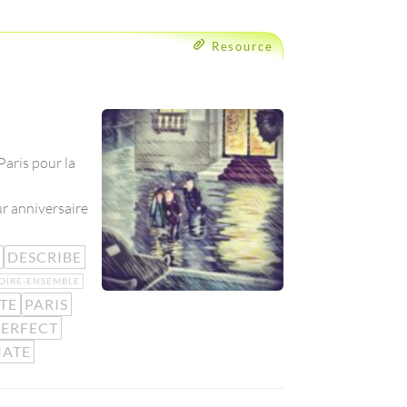
Resource
Paris pour la
ur anniversaire
DESCRIBE
OIRE-ENSEMBLE
TE
PARIS
PERFECT
IATE