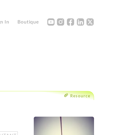
Y
I
F
L
X
gn In
Boutique
Resource