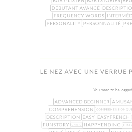
BABY-LISTEN
BABYSTORIES
BE
DÉBUTANT AVANCÉ
DESCRIPTI
FREQUENCY WORDS
INTERMÉD
PERSONALITY
PERSONNALITÉ
PR
LE NEZ AVEC UNE VERRUE 
You need to be logged 
ADVANCED BEGINNER
AMUSA
COMPREHENSION
COMPREHENSIONQUE
DESCRIPTION
EASY
EASYFRENCH
FUNSTORY
HAPPYENDING
HIST
GARLIC