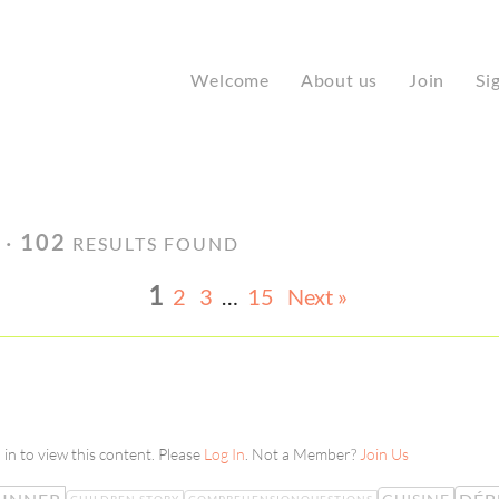
Welcome
About us
Join
Si
 ·
102
RESULTS FOUND
1
2
3
…
15
Next »
in to view this content. Please
Log In
. Not a Member?
Join Us