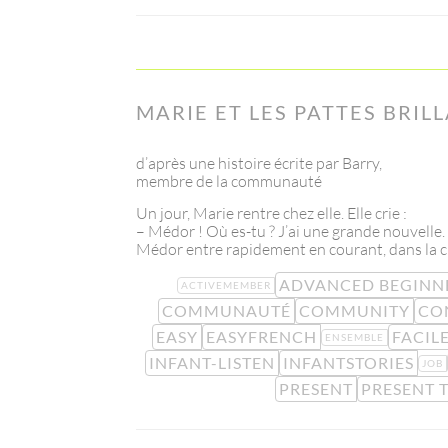
MARIE ET LES PATTES BRIL
d’après une histoire écrite par Barry,
membre de la communauté
Un jour, Marie rentre chez elle. Elle crie :
– Médor ! Où es-tu ? J’ai une grande nouvelle.
Médor entre rapidement en courant, dans la ch
ADVANCED BEGINN
ACTIVEMEMBER
COMMUNAUTÉ
COMMUNITY
CO
EASY
EASYFRENCH
FACIL
ENSEMBLE
INFANT-LISTEN
INFANTSTORIES
JOB
PRESENT
PRESENT 