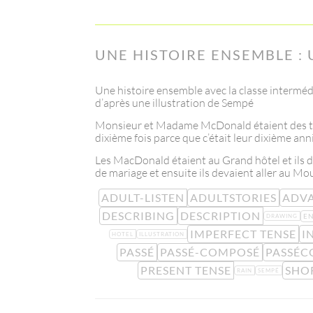
UNE HISTOIRE ENSEMBLE : 
Une histoire ensemble avec la classe interméd
d’après une illustration de Sempé
Monsieur et Madame McDonald étaient des touris
dixième fois parce que c’était leur dixième ann
Les MacDonald étaient au Grand hôtel et ils de
de mariage et ensuite ils devaient aller au M
ADULT-LISTEN
ADULTSTORIES
ADV
DESCRIBING
DESCRIPTION
E
DRAWING
IMPERFECT TENSE
I
HOTEL
ILLUSTRATION
PASSÉ
PASSÉ-COMPOSÉ
PASSÉC
PRESENT TENSE
SHO
RAIN
SEMPÉ