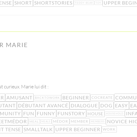
ENSE
SHORT
SHORTSTORIES
UPPER BEGI
TEDDY BEAR
TOY
R MARIE
t curieux. Marie lui dit :
ER
AMUSANT
BEGINNER
COMMU
COCREATE
BACKTOWORK
UTANT
DÉBUTANT AVANCÉ
DIALOGUE
DOG
EASY
EA
MUNITY
FUN
FUNNY
FUNSTORY
INF
HOUSE
HOUSEHOLD
EETMÉDOR
NOVICE HI
MÉDOR
MEMBER
MEAL
MEALS
MEMBERS
T TENSE
SMALLTALK
UPPER BEGINNER
WORK