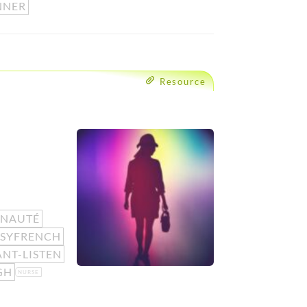
NNER
Resource
NAUTÉ
SYFRENCH
ANT-LISTEN
GH
NURSE