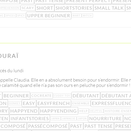
OMPOSÉ
PAST
PAST TENSE
PRESENT PERFECT
PRESEN
SHORT
SHORTSTORIES
SMALL TALK
S
SCARY
MPREHENSION
UPPER BEGINNER
NG
SPICES
SPICY
WART
WITCH
OURAÏ
cés du lundi
appelle Claudia. Elle en a absolument besoin pour s’endormir. Elle 
 calamité quand elle n’a pas son ours en peluche pour s’endormir !
T
BEGINNER
DÉBUTANT
DÉBUTANT 
COCREATE
CUDDY TOY
ION
EASY
EASYFRENCH
EXPRESSFLUEN
ENSEMBLE
DONKEY
ORY
HAPPYEND
HAPPYENDING
HELP
HISTOIRE-ENSE
HELPFUL
TEN
INFANTSTORIES
NOURRITURE
NO
JAPAN
JAPANESE
JAPON
-COMPOSÉ
PASSÉCOMPOSÉ
PAST
PAST TENSE
PRESE