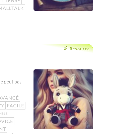
T TENSE
MALLTALK
Resource
ne peut pas
AVANCÉ
CY
FACILE
MBLE
VICE
NT