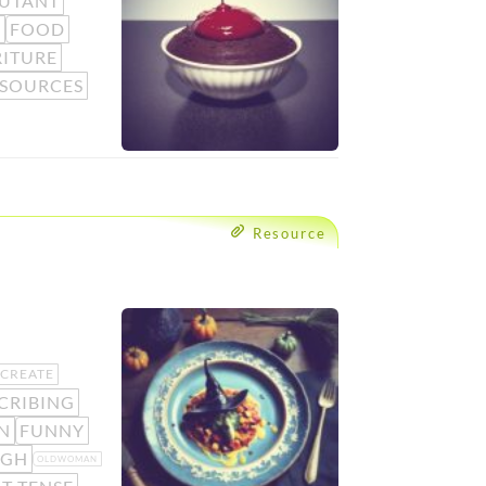
UTANT
Y
FOOD
ITURE
SSOURCES
Resource
CREATE
CRIBING
N
FUNNY
IGH
OLDWOMAN