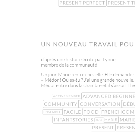
PRESENT PERFECT
PRESENT T
UN NOUVEAU TRAVAIL POU
d’après une histoire écrite par Lynne,
membre de la communauté
Un jour, Marie rentre chez elle. Elle demande :
– Médor ! Où es-tu ? J’ai une grande nouvelle.
Médor entre dans la chambre et il s’assoit. Il es
ADVANCED BEGINN
ACTIVEMEMBER
COMMUNITY
CONVERSATION
DÉB
FACILE
FOOD
FRENCHCOM
ENSEMBLE
INFANTSTORIES
MARI
MARIE
JOB
PRESENT
PRESEN