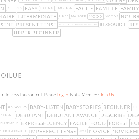
GINNER
DÉB
CUISINE
CHILDREN STORY
COMPREHENSIONQUESTIONS
ON
EASY
FACILE
FAMILLE
FAMIL
DISLIKES
EATING
EMOTION
IAIRE
INTERMEDIATE
NOURR
MOOD
LIKES
MANGER
MOODS
ESENT
PRESENT TENSE
RE
RESSOURCE
READINGCOMPREHENSION
UPPER BEGINNER
POILUE
in to view this content. Please
Log In
. Not a Member?
Join Us
NT
BABY-LISTEN
BABYSTORIES
BEGINNER
ANSWERS
CO
DÉBUTANT
DÉBUTANT AVANCÉ
DESCRIBE
DES
STIONS
EXPRESSFLUENCY
FACILE
FOOD
FOREST
FU
ENSEMBLE
IMPERFECT TENSE
NOVICE
NOVICEH
OIRE-ENSEMBLE
NOSE