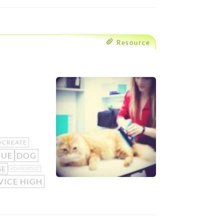
Resource
OCREATE
GUE
DOG
SE
HOUSEHOLD
VICE HIGH