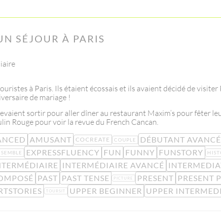
UN SÉJOUR À PARIS
iaire
tes à Paris. Ils étaient écossais et ils avaient décidé de visiter 
iversaire de mariage !
vaient sortir pour aller dîner au restaurant Maxim’s pour fêter le
oulin Rouge pour voir la revue du French Cancan.
ANCED
AMUSANT
DÉBUTANT AVANCÉ
COCREATE
COUPLE
EXPRESSFLUENCY
FUN
FUNNY
FUNSTORY
NSEMBLE
HIST
NTERMÉDIAIRE
INTERMÉDIAIRE AVANCÉ
INTERMEDIA
OMPOSÉ
PAST
PAST TENSE
PRESENT
PRESENT 
PICTURE
RTSTORIES
UPPER BEGINNER
UPPER INTERMED
TOURSIT