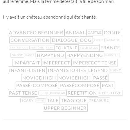
autre femme. Mais la femme détestait la fille de son mari.
Il y avait un château abandonné qui était hanté.
ADVANCED BEGINNER
ANIMAL
CONTE
CASTLE
CONVERSATION
DIALOGUE
DOG
ESPRIT
FANTASTIC
FRANCE
FOLKTALE
FOLKTALES
FANTASTIQUE
FANTÔME
FEAR
HAPPYEND
HAPPYENDING
GHOST
HANTÉ
HAUNTED
IMPARFAIT
IMPERFECT
IMPERFECT TENSE
INFANT-LISTEN
INFANTSTORIES
LEGEND
NIGHT
NOVICE HIGH
NOVICEHIGH
PASSÉ
PASSÉ-COMPOSÉ
PASSÉCOMPOSÉ
PAST
PAST TENSE
REPETITION
REPETITIVE
PEUR
POPULAR
TALE
TRAGIQUE
SCARY
TREASURE
SPIRIT
UPPER BEGINNER