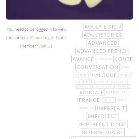
ADULT-LISTEN
You need to be logged in to view
ADULTSTORIES
this content. Please
Log In
. Not a
ADVANCED
Member?
Join Us
ADVANCED FRENCH
AVANCÉ
CONTE
CEMETERY
CONVERSATION
DEAD
DIALOGUE
DEATH
DINER
DINNER
DINNERTIME
ESPRIT
FANTASTIC
FANTASTIQUE
FANTÔME
FOLKTALE
FOLKTALES
FRANCE
GHOST
HANTÉ
IMPARFAIT
HAUNTED
IMPERFECT
IMPERFECT TENSE
INTERMÉDIAIRE