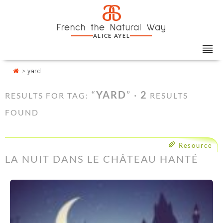
Skip
Cookies management panel
a
to
French the Natural Way
content
ALICE AYEL
>
yard
“
YARD
” ·
2
RESULTS FOR TAG:
RESULTS
FOUND
Resource
LA NUIT DANS LE CHÂTEAU HANTÉ