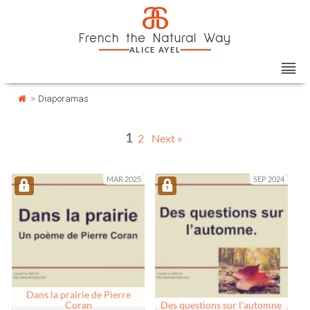
Skip
Cookies management panel
a
to
French the Natural Way
content
ALICE AYEL
>
Diaporamas
1
2
Next »
MAR 2025
SEP 2024
Dans la prairie de Pierre
Coran
Des questions sur l’automne